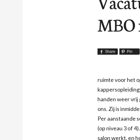
Vacat
MBO n
Share
Pin
ruimte voor het o
kappersopleiding 
handen weer vrij
ons. Zij is inmidd
Per aanstaande s
(op niveau 3 of 4)
salon werkt, en h