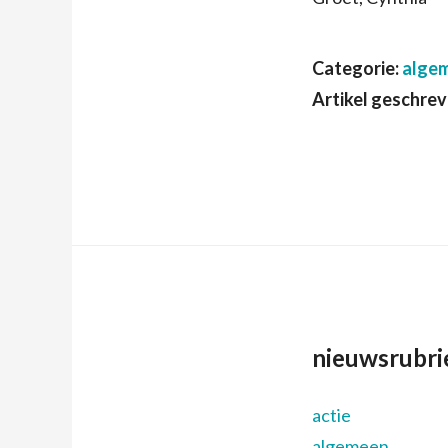
Categorie:
alge
Artikel geschre
nieuwsrubri
actie
algemeen