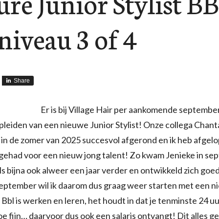
ure Junior Stylist B
iveau 3 of 4
Share
Er is bij Village Hair per aankomende septembe
pleiden van een nieuwe Junior Stylist! Onze collega Chant
in de zomer van 2025 succesvol afgerond en ik heb afgelo
 gehad voor een nieuw jong talent! Zo kwam Jenieke in se
els bijna ook alweer een jaar verder en ontwikkeld zich goe
eptember wil ik daarom dus graag weer starten met een ni
. Bbl is werken en leren, het houdt in dat je tenminste 24 u
oe fijn… daarvoor dus ook een salaris ontvangt! Dit alles g