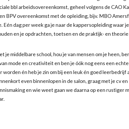
ciale bbl arbeidsovereenkomst, geheel volgens de CAO Kap
en BPV overeenkomst met de opleiding, bijv. MBO Amersf
 Eén dag per week ga je naar de kappersopleiding waar je
uden en je opdrachten, toetsen en de praktijk- en theori
 met je middelbare school, hou je van mensen om je heen, be
e van mode en creativiteit en ben je óók nog eens een echt
r worden én heb je zin om bij een leuk én goed leerbedrijf 
nenkort even binnenlopen in de salon, graag met je cv en 
ennismaking en wie weet gaan we daarna op een rustiger 
r.