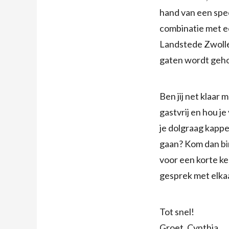
hand van een spe
combinatie met e
Landstede Zwolle.
gaten wordt geho
Ben jij net klaar
gastvrij en hou j
je dolgraag kappe
gaan? Kom dan bin
voor een korte k
gesprek met elkaa
Tot snel!
Groet, Cynthia