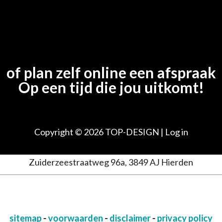
of plan zelf online een afspraak
Op een tijd die jou uitkomt!
Copyright © 2026
TOP-DESIGN
|
Log in
Zuiderzeestraatweg 96a, 3849 AJ Hierden
sitemap
-
voorwaarden
-
disclaimer
-
privacy policy