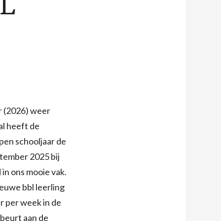
BL
r (2026) weer
al heeft de
pen schooljaar de
ptember 2025 bij
d in ons mooie vak.
euwe bbl leerling
ur per week in de
ebeurt aan de