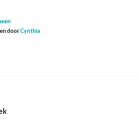
meen
ven door
Cynthia
ek