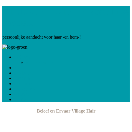
VILLAGE HAIR - Ervaar onze
passie...
persoonlijke aandacht voor haar -en hem-!
Welkom
Privacy Policy
Salon
Producten
Tarieven
Reserveren
Foto-galery
Nieuws
Contact
Beleef en Ervaar Village Hair