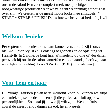
Sinds half oktober 2025 staat er een fantastisch mooi nieuw merk bij
ons in de salon! Een zeer compleet merk met prachtige
hoogwaardige producten waar we zelf echt waanzinnig enthousiast
over zijn. We creëren er de meest mooie looks mee inmiddels. *
START * STYLE * FINISH Dat is hoe we het vanaf heden bij […]
Welkom Jenieke
Per september is Jenieke ons team komen versterken! Zij is onze
nieuwe Junior Stylist en is onlangs begonnen aan de opleiding tot
Haarstylist in Zwolle. Je kunt haar afwisselend op drie of vier dagen
per week bij ons in de salon aantreffen en op maandag heeft zij haar
wekelijkse schooldag. Leren&Werken (BBL) in plaats van […]
Voor hem en haar
Bij Village Hair ben je van harte welkom! Voor jou kunnen we altijd
een uniek kapsel bieden, in een stijl die perfect aansluit op jouw
persoonlijkheid. Zo straal jij uit wie jij wilt zijn! We zijn thuis in
zowel de meest trendy dames als ook heren kapsels.