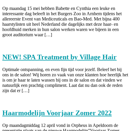
Op maandag 15 mei hebben Babette en Cynthia een leuke en
interessante dag beleeft in het Burgers Zoo in Arnhem tijdens het
allereerste Event van Mediceuticals en Bao-Med. Met bijna 400
haarstylisten uit heel Nederland die dagelijks met deze haar- en
hoofdhuid merken in hun salon werken waren we bijeen in een
groot auditorium waar […]
NEW! SPA Treatment by Village Hair
Optimale ontspanning, en even fijn tijd voor jezelf. Beleef het bij
ons in de salon! Wij horen zo vaak van onze klanten hoe heerlijk het
is om je haar te laten wassen bij ons in de salon en dat vinden we
natuurlijk een prachtig compliment. Laat dat nu dan ook de reden
zijn dat er […]
Haarmodelijn Voorjaar Zomer 2022
Op maandagmiddag 12 april vond in Orpheus in Apeldoorn de
presentatie plaats van de nieuwe Haarmodelijn”Voorjaar Zomer