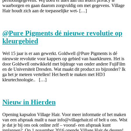
persoonsgegevens. Wij doen er alles aan om ieders privacy te
waarborgen en gaan daarom zorgvuldig om met gegevens. Village
Hair houdt zich aan de toepasselijke wet- […]
@Pure Pigments dé nieuwe revolutie op
kleurgebied
Wel 15 jaar is er aan gewerkt. Goldwell @Pure Pigments is dé
nieuwste revolutie voor kappers op gebied van haarkleuren. Het is
door Goldwell ontwikkeld met bijdrage van onder andere FujiFilm
en de Universiteit Dresden. Wat maakt dit product zo bijzonder? Ik
ga het je meteen vertellen! Het heeft te maken met HD3
kleurtechnologie.. […]
Nieuw in Hierden
Opening kapsalon Village Hair. Voor meer informatie of het maken
van een afspraak mailt u naar info@villagehair.nl of belt u ons. Wist
je dat je bij ons ook online zelf – vooraf- een afspraak kunt
inplannen?. Op 1 november 2016 opende Village Hair de deuren!