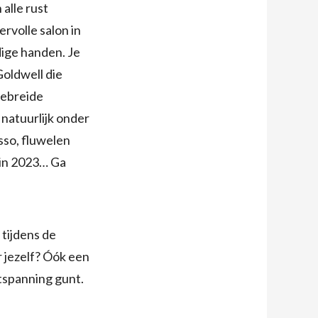
alle rust
rvolle salon in
dige handen. Je
oldwell die
gebreide
natuurlijk onder
sso, fluwelen
 in 2023… Ga
 tijdens de
r jezelf? Óók een
tspanning gunt.