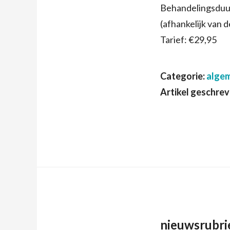
Behandelingsduur
(afhankelijk van 
Tarief: €29,95
Categorie:
alge
Artikel geschre
nieuwsrubri