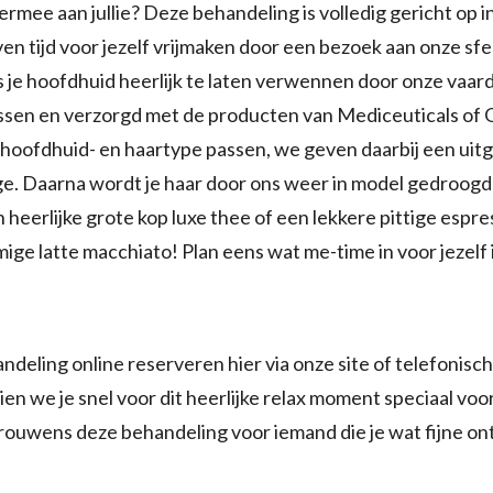
rmee aan jullie? Deze behandeling is volledig gericht op in 
n tijd voor jezelf vrijmaken door een bezoek aan onze sfee
s je hoofdhuid heerlijk te laten verwennen door onze vaar
sen en verzorgd met de producten van Mediceuticals of G
w hoofdhuid- en haartype passen, we geven daarbij een uit
. Daarna wordt je haar door ons weer in model gedroogd 
 heerlijke grote kop luxe thee of een lekkere pittige espre
ige latte macchiato! Plan eens wat me-time in voor jezelf
ndeling online reserveren hier via onze site of telefonisch
ien we je snel voor dit heerlijke relax moment speciaal voo
rouwens deze behandeling voor iemand die je wat fijne on