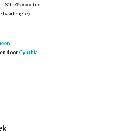
: 30 – 45 minuten
de haarlengte)
meen
ven door
Cynthia
ek