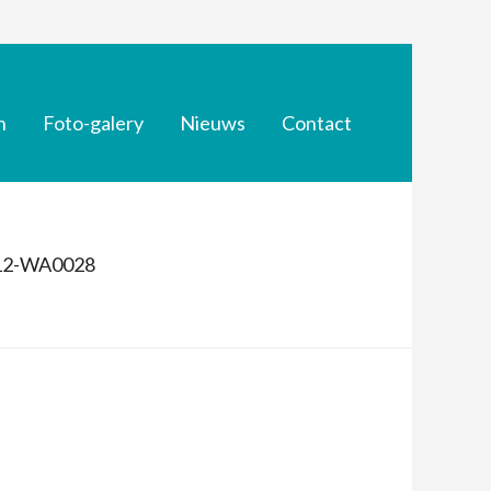
n
Foto-galery
Nieuws
Contact
12-WA0028