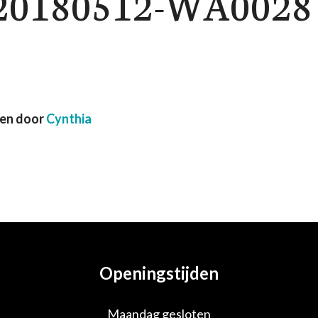
20180512-WA0028
ven door
Cynthia
Openingstijden
Maandag gesloten