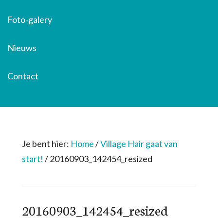
Foto-galery
Nieuws
Contact
Je bent hier:
Home
/
Village Hair gaat van
start!
/
20160903_142454_resized
20160903_142454_resized