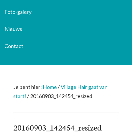
Foto-galery
Nieuws
Contact
Je bent hier:
Home
/
Village Hair gaat van
start!
/
20160903_142454_resized
20160903_142454_resized