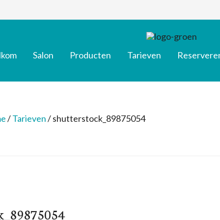
lkom
Salon
Producten
Tarieven
Reservere
e
/
Tarieven
/
shutterstock_89875054
ck_89875054