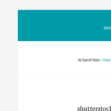
We
Je bent hier:
Hom
shuttersto