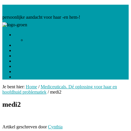
VILLAGE HAIR - Ervaar onze passie...
persoonlijke aandacht voor haar -en hem-!
Welkom
Privacy Policy
Salon
Producten
Tarieven
Reserveren
Foto-galery
Nieuws
Contact
Je bent hier:
Home
/
Mediceuticals. Dé oplossing voor haar en
hoofdhuid problematiek
/
medi2
medi2
Artikel geschreven door
Cynthia