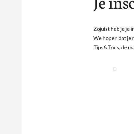
Je ins
Zojuist heb je je
We hopen dat je m
Tips&Trics, de ma