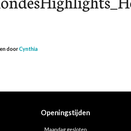
ondesHighlights_H
ven door
Cynthia
Openingstijden
Maandag gesloten