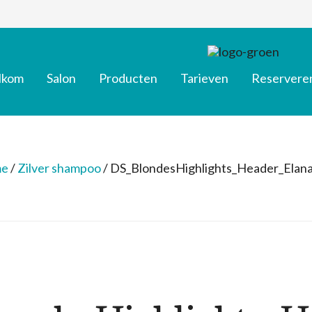
lkom
Salon
Producten
Tarieven
Reservere
e
/
Zilver shampoo
/
DS_BlondesHighlights_Header_Elan