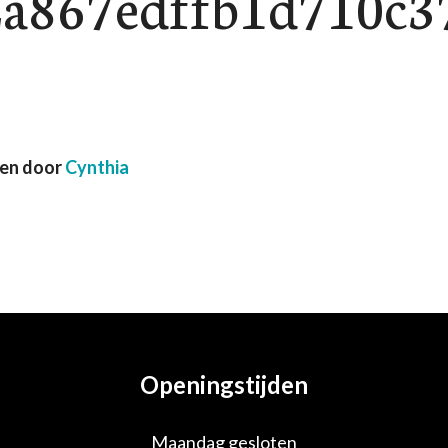
2a867edffb1d710c3
ven door
Cynthia
Openingstijden
Maandag gesloten