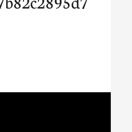
7b82c2895d7