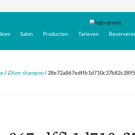
lkom
Salon
Producten
Tarieven
Reservere
e
/
Zilver shampoo
/
28e72a867edffb1d710c37b82c289