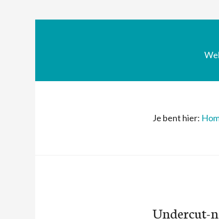
We
Je bent hier:
Hom
Undercut-na