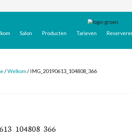
lkom
Salon
Producten
Tarieven
Reservere
e
/
Welkom
/
IMG_20190613_104808_366
613_104808_366