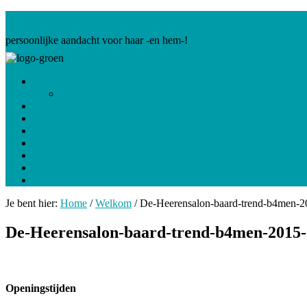
VILLAGE HAIR - Ervaar onze passie...
persoonlijke aandacht voor haar -en hem-!
Welkom
Privacy Policy
Salon
Producten
Tarieven
Reserveren
Foto-galery
Nieuws
Contact
Je bent hier:
Home
/
Welkom
/
De-Heerensalon-baard-trend-b4men-2
De-Heerensalon-baard-trend-b4men-2015-
Openingstijden