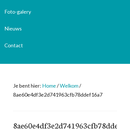
Foto-galery
Nieuws
Contact
Je bent hier:
Home
/
Welkom
/
8ae60e4df3e2d741963cfb78ddef16a7
8ae60e4df3e2d741963cfb78ddef16