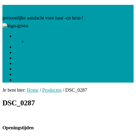
VILLAGE HAIR - Ervaar onze passie...
persoonlijke aandacht voor haar -en hem-!
Welkom
Privacy Policy
Salon
Producten
Tarieven
Reserveren
Foto-galery
Nieuws
Contact
Je bent hier:
Home
/
Producten
/
DSC_0287
DSC_0287
Openingstijden