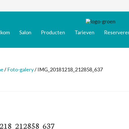
lkom
Salon
Producten
Tarieven
Reservere
e
/
Foto-galery
/
IMG_20181218_212858_637
218_212858_637