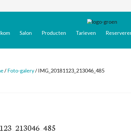
lkom
Salon
Producten
Tarieven
Reservere
e
/
Foto-galery
/
IMG_20181123_213046_485
123_213046_485