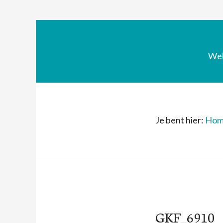
We
Je bent hier:
Hom
GKF_6910