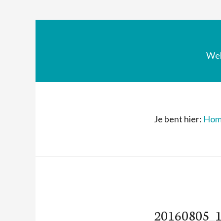
We
Je bent hier:
Hom
20160805_1