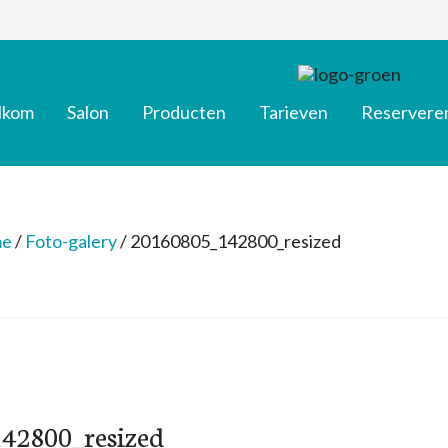
lkom
Salon
Producten
Tarieven
Reservere
e
/
Foto-galery
/
20160805_142800_resized
42800_resized