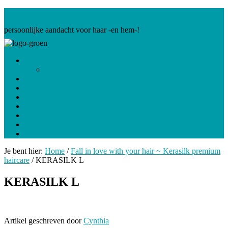
VILLAGE HAIR - Ervaar onze passie...
persoonlijke aandacht voor haar -en hem-!
Welkom
Privacy Policy
Salon
Producten
Tarieven
Reserveren
Foto-galery
Nieuws
Contact
Je bent hier:
Home
/
Fall in love with your hair ~ Kerasilk premium
haircare
/
KERASILK L
KERASILK L
Artikel geschreven door
Cynthia