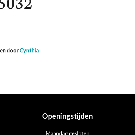
5032
ven door
Cynthia
Openingstijden
Maandag gesloten