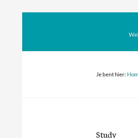
We
Je bent hier:
Hom
Study