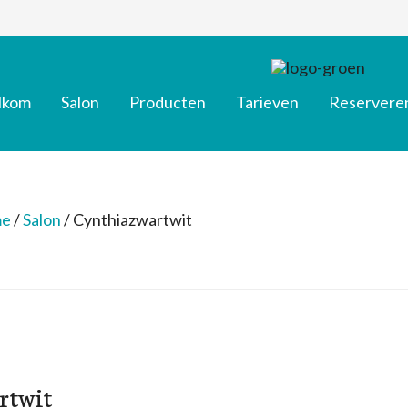
lkom
Salon
Producten
Tarieven
Reservere
e
/
Salon
/
Cynthiazwartwit
rtwit