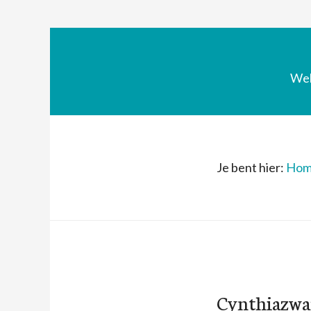
We
Je bent hier:
Hom
Cynthiazwa