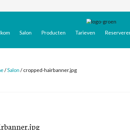
lkom
Salon
Producten
Tarieven
Reservere
e
/
Salon
/
cropped-hairbanner.jpg
irbanner.jpg