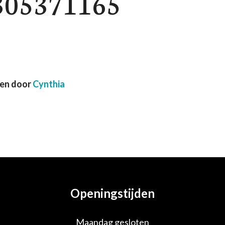
305371165
ven door
Cynthia
Openingstijden
Maandag gesloten