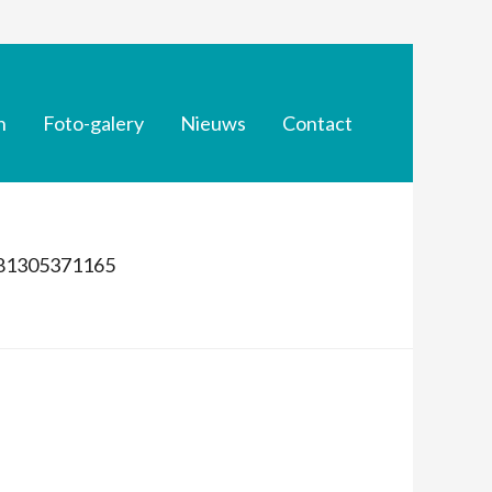
n
Foto-galery
Nieuws
Contact
81305371165