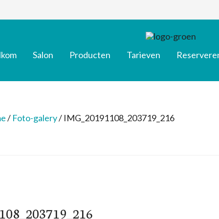
lkom
Salon
Producten
Tarieven
Reservere
e
/
Foto-galery
/
IMG_20191108_203719_216
108_203719_216