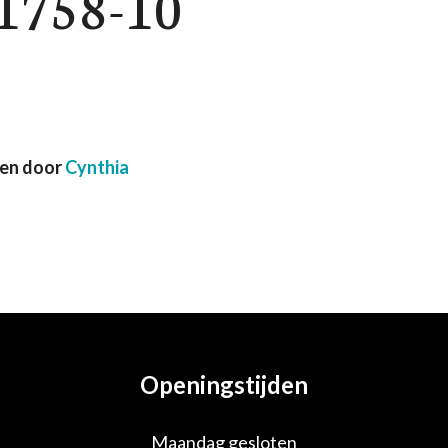
1758-10
ven door
Cynthia
Openingstijden
Maandag gesloten